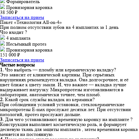
Формирователь
Провизорная коронка
38 500 ₽
Записаться на прием
Пакет «Технология All-on-4»
При полном отсутствии зубов на 4 имплантах за 1 день
Что входит ?
4 импланта
Несъёмный протез
Провизорная коронка
151 000 ₽
Записаться на прием
Частые вопросы
1.
Что выбрать — пломбу или керамическую вкладку?
Это зависит от клинической картины. При серьёзных
нарушениях рекомендуется вкладка. Она долгосрочнее, и её
цвет ближе к цвету эмали. И, что важнее — вкладка лучше
выдерживает нагрузку. Микропротезы изготавливаются в
лаборатории, анатомически точнее, чем пломб.
2.
Какой срок службы вкладок из керамики?
При соблюдении условий установки, стеклокерамические
микропротезы E-max прослужат десятки лет. При отсутствии
патологий, протез прослужит дольше.
3.
Для чего устанавливают временную коронку на импланте ?
Конструкция выполняет косметическую роль, и формирует
десневую ткань для защиты импланта , затем временная коронка
меняется на постоянную.