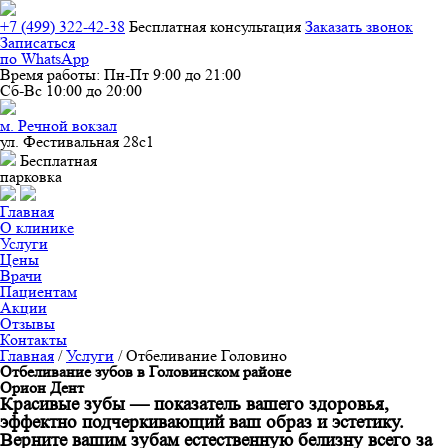
+7 (499) 322-42-38
Бесплатная конcультация
Заказать звонок
Записаться
по WhatsApp
Время работы:
Пн-Пт 9:00 до 21:00
Сб-Вс 10:00 до 20:00
м. Речной вокзал
ул. Фестивальная 28с1
Бесплатная
парковка
Главная
О клинике
Услуги
Цены
Врачи
Пациентам
Акции
Отзывы
Контакты
Главная
/
Услуги
/
Отбеливание Головино
Отбеливание зубов в Головинском районе
Орион
Дент
Красивые зубы — показатель вашего здоровья,
эффектно подчеркивающий ваш образ и эстетику.
Верните вашим зубам естественную белизну всего за