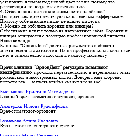
установить пломбы под новый цвет эмали, потому что
реставрации не поддаются отбеливанию.
4.
Отбеливание негативно сказывается на дёснах?
Нет, врач изолирует десневую ткань гелевым коффердамом.
Поэтому отбеливание никак не влияет на дёсна.
5.
Можно ли отбелить коронки или виниры?
Отбеливание влияет только на натуральные зубы. Коронки и
виниры очищаются с помощью профессиональной гигиены.
Наша команда
Клиника “ОрионДент” достигла результатов в области
эстетической стоматологии. Наши профессионалы любят своё
дело и внимательно относятся к каждому пациенту.
Врачи клиники “ОрионДент” регулярно повышают
квалификацию
, проходят переаттестацию и перенимают опыт
российских и иностранных коллег. Доверьте нам здоровье
полости рта — и пусть улыбка скажет всё за вас!
Емельянова Кристина Магомедовна
Главный врач - стоматолог терапевт, ортопед.
Алавердян Иллона Рудольфовна
Врач-стоматолог-ортодонт
Бузмакова Алина Ивановна
Врач – стоматолог терапевт, ортопед.
Сорокина Мария Сергеевна