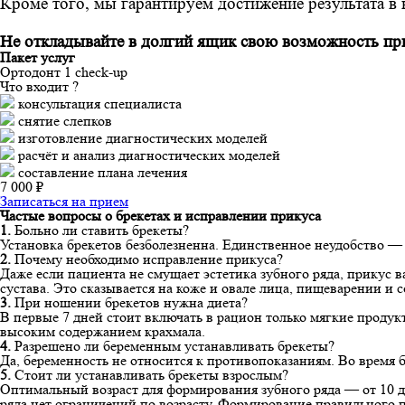
Кроме того, мы гарантируем достижение результата в к
Не откладывайте в долгий ящик свою возможность при
Пакет услуг
Ортодонт 1 check-up
Что входит ?
консультация специалиста
снятие слепков
изготовление диагностических моделей
расчёт и анализ диагностических моделей
составление плана лечения
7 000 ₽
Записаться на прием
Частые вопросы о брекетах и исправлении прикуса
1.
Больно ли ставить брекеты?
Установка брекетов безболезненна. Единственное неудобство — 
2.
Почему необходимо исправление прикуса?
Даже если пациента не смущает эстетика зубного ряда, прикус
сустава. Это сказывается на коже и овале лица, пищеварении и 
3.
При ношении брекетов нужна диета?
В первые 7 дней стоит включать в рацион только мягкие продукт
высоким содержанием крахмала.
4.
Разрешено ли беременным устанавливать брекеты?
Да, беременность не относится к противопоказаниям. Во время
5.
Стоит ли устанавливать брекеты взрослым?
Оптимальный возраст для формирования зубного ряда — от 10 д
ряда нет ограничений по возрасту. Формирование правильного 