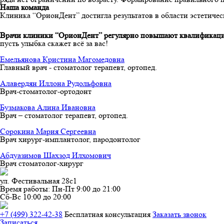
Наша команда
Клиника “ОрионДент” достигла результатов в области эстетиче
Врачи клиники “ОрионДент” регулярно повышают квалификац
пусть улыбка скажет всё за вас!
Емельянова Кристина Магомедовна
Главный врач - стоматолог терапевт, ортопед.
Алавердян Иллона Рудольфовна
Врач-стоматолог-ортодонт
Бузмакова Алина Ивановна
Врач – стоматолог терапевт, ортопед.
Сорокина Мария Сергеевна
Врач хирург-имплантолог, пародонтолог
Абдуазимов Шахзод Илхомович
Врач стоматолог-хирург
ул. Фестивальная 28с1
Время работы:
Пн-Пт 9:00 до 21:00
Сб-Вс 10:00 до 20:00
+7 (499) 322-42-38
Бесплатная конcультация
Заказать звонок
Записаться