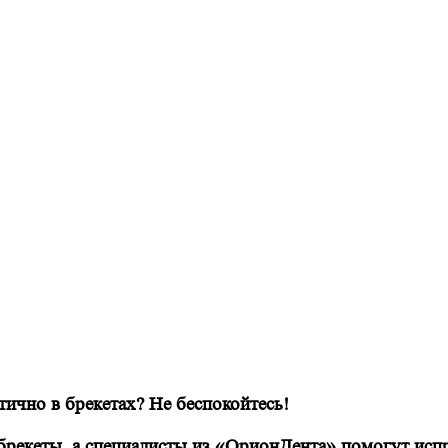
тично в брекетах? Не беспокойтесь!
брекеты, а специалисты из «ОрионДента» помогут исп