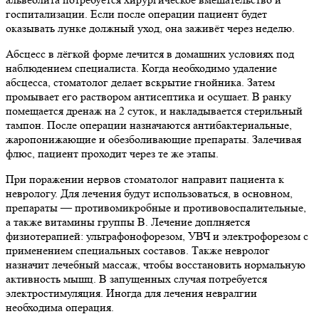
госпитализации. Если после операции пациент будет
оказывать лунке должный уход, она заживёт через неделю.
Абсцесс в лёгкой форме лечится в домашних условиях под
наблюдением специалиста. Когда необходимо удаление
абсцесса, стоматолог делает вскрытие гнойника. Затем
промывает его раствором антисептика и осушает. В ранку
помещается дренаж на 2 суток, и накладывается стерильный
тампон. После операции назначаются антибактериальные,
жаропонижающие и обезболивающие препараты. Залечивая
флюс, пациент проходит через те же этапы.
При поражении нервов стоматолог направит пациента к
неврологу. Для лечения будут использоваться, в основном,
препараты — противомикробные и противовоспалительные,
а также витамины группы B. Лечение доплняется
физиотерапией: ультрафонофорезом, УВЧ и электрофорезом с
применением специальных составов. Также невролог
назначит лечебный массаж, чтобы восстановить нормальную
активность мышц. В запущенных случая потребуется
электростимуляция. Иногда для лечения невралгии
необходима операция.