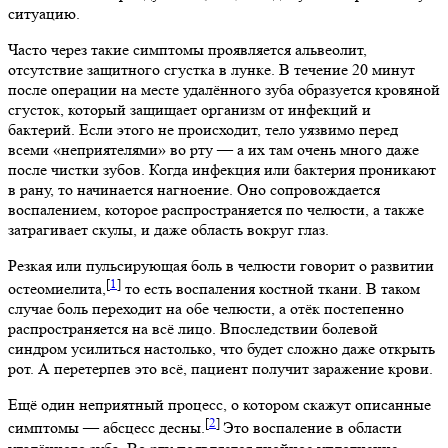
ситуацию.
Часто через такие симптомы проявляется альвеолит,
отсутствие защитного сгустка в лунке. В течение 20 минут
после операции на месте удалённого зуба образуется кровяной
сгусток, который защищает организм от инфекций и
бактерий. Если этого не происходит, тело уязвимо перед
всеми «неприятелями» во рту — а их там очень много даже
после чистки зубов. Когда инфекция или бактерия проникают
в рану, то начинается нагноение. Оно сопровождается
воспалением, которое распространяется по челюсти, а также
затрагивает скулы, и даже область вокруг глаз.
Резкая или пульсирующая боль в челюсти говорит о развитии
[
1
]
остеомиелита,
то есть воспаления костной ткани. В таком
случае боль переходит на обе челюсти, а отёк постепенно
распространяется на всё лицо. Впоследствии болевой
синдром усилиться настолько, что будет сложно даже открыть
рот. А перетерпев это всё, пациент получит заражение крови.
Ещё один неприятный процесс, о котором скажут описанные
[
2
]
симптомы — абсцесс десны.
Это воспаление в области