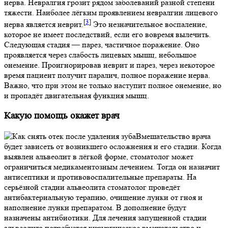
нерва. Невралгия грозит рядом заболеваний разной степени
тяжести. Наиболее лёгким проявлением невралгии лицевого
[
3
]
нерва является неврит.
Это незначительное воспаление,
которое не имеет последствий, если его вовремя вылечить.
Следующая стадия — парез, частичное поражение. Оно
проявляется через слабость лицевых мышц, небольшое
онемение. Проигнорировав неврит и парез, через некоторое
время пациент получит паралич, полное поражение нерва.
Важно, что при этом не только наступит полное онемение, но
и пропадёт двигательная функция мышц.
Какую помощь окажет врач
Вмешательство врача
будет зависеть от возникшего осложнения и его стадии. Когда
выявлен альвеолит в лёгкой форме, стоматолог может
ограничиться медикаментозным лечением. Тогда он назначит
антисептики и противовоспалительные препараты. На
серьёзной стадии альвеолита стоматолог проведёт
антибактериальную терапию, очищение лунки от гноя и
наполнение лунки препаратом. В дополнение будут
назначены антибиотики. Для лечения запущенной стадии
альвеолита потребуется хирургическое вмешательство и