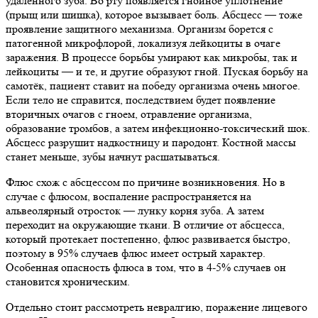
удалённого зуба. Во рту появляется гнойное уплотнение
(прыщ или шишка), которое вызывает боль. Абсцесс — тоже
проявление защитного механизма. Организм борется с
патогенной микрофлорой, локализуя лейкоциты в очаге
заражения. В процессе борьбы умирают как микробы, так и
лейкоциты — и те, и другие образуют гной. Пуская борьбу на
самотёк, пациент ставит на победу организма очень многое.
Если тело не справится, последствием будет появление
вторичных очагов с гноем, отравление организма,
образование тромбов, а затем инфекционно-токсический шок.
Абсцесс разрушит надкостницу и пародонт. Костной массы
станет меньше, зубы начнут расшатываться.
Флюс схож с абсцессом по причине возникновения. Но в
случае с флюсом, воспаление распространяется на
альвеолярный отросток — лунку корня зуба. А затем
переходит на окружающие ткани. В отличие от абсцесса,
который протекает постепенно, флюс развивается быстро,
поэтому в 95% случаев флюс имеет острый характер.
Особенная опасность флюса в том, что в 4-5% случаев он
становится хроническим.
Отдельно стоит рассмотреть невралгию, поражение лицевого