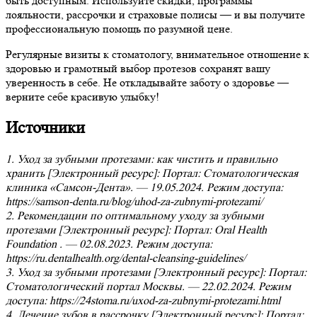
быть доступным. Используйте скидки, программы
лояльности, рассрочки и страховые полисы — и вы получите
профессиональную помощь по разумной цене.
Регулярные визиты к стоматологу, внимательное отношение к
здоровью и грамотный выбор протезов сохранят вашу
уверенность в себе. Не откладывайте заботу о здоровье —
верните себе красивую улыбку!
Источники
1. Уход за зубными протезами: как чистить и правильно
хранить [Электронный ресурс]: Портал: Стоматологическая
клиника «Самсон-Дента». — 19.05.2024. Режим доступа:
https://samson-denta.ru/blog/uhod-za-zubnymi-protezami/
2. Рекомендации по оптимальному уходу за зубными
протезами [Электронный ресурс]: Портал: Oral Health
Foundation . — 02.08.2023. Режим доступа:
https://ru.dentalhealth.org/dental-cleansing-guidelines/
3. Уход за зубными протезами [Электронный ресурс]: Портал:
Стоматологический портал Москвы. — 22.02.2024. Режим
доступа: https://24stoma.ru/uxod-za-zubnymi-protezami.html
4. Лечение зубов в рассрочку [Электронный ресурс]: Портал: